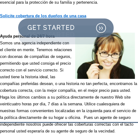
esencial para la protección de su familia y pertenencia.
Explore all the options available to you.
Let us assist you in selecting the best
Solicite cobertura de los dueños de una casa
coverage.
GET STARTED
GET STARTED
Ayuda personal de 24/7 hora
Somos una agencia independiente con
el cliente en mente. Tenemos relaciones
con docenas de compañías de seguros,
permitiendo que usted consiga el precio
correcto con el servicio correcto. Si
usted tiene la historia ideal, las
compañías preferidas desean, o una historia no tan perfecta, encontramos la
cobertura correcta, con la mejor compañía, en el mejor precio para usted.
Haga los últimos cambios a su política directamente de nuestro Web site
veinticuatro horas por día, 7 días a la semana. Utilice cualesquiera de
nuestras formas convenientes localizadas en la izquierda para el servicio de
la política directamente de su hogar u oficina. Pues un agente de seguro
independiente nosotros puede ofrecer las coberturas correctas con el tacto
personal usted esperaría de su agente de seguro de la vecindad.