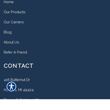
Home
Our Products
Our Carriers
Blog
About Us
Refer A Friend
CONTACT
416 Butternut Dr
Holland, MI 49424
Phone: 616-393-4977
Text us: 616-378-8649