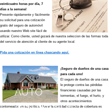
veinticuatro horas por día, 7
días a la semana!
Presente rápidamente y fácilmente
su solicitud para una cotización
gratis del seguro de automóvil
usando nuestro Web site fácil de
utilizar. Como cliente, usted gozará de nuestra seleccion de las formas toda
del servicio de atención al cliente de su agente local.
Pida una cotización en línea chascando aquí.
¡Seguro de dueños de una casa
para cada uno!
El seguro de dueños de una casa
le protege contra las pérdidas
AUTO
HOME
financieras causadas por las
tormentas, el fuego, el hurto, y
otros acontecimientos
INSURANCE
INSURANCE
contorneados en su política. Llevar la cantidad correcta de cobertura es