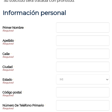
Su solicitud será tratada con prontitud.
Información personal
Primer Nombre
*
Apellido
*
Calle
*
Ciudad
*
Estado
*
Código postal
*
Número De Teléfono Primario
*