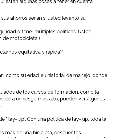
uí están algunas cosas a tener en cuenta
us ahorros serían si usted levantó su
ridad o tener múltiples políticas. Usted
n de motocicleta.)
eclamos equitativa y rápida?
n, como su edad, su historial de manejo, donde
duados de los cursos de formación, como la
sidera un riesgo más alto, pueden ver algunos
.
" lay- up". Con una política de lay- up, toda la
os más de una bicicleta, descuentos