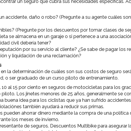
ontrar un seguro que cubra sus necesidades específicas. Aq
n accidente, daño o robo? (Pregunte a su agente cuáles son s
les? (Pregunte por los descuentos por tomar clases de segu
leta se almacena en un garaje o si pertenece a una asociació
dad civil debería tener?
putación por su servicio al cliente? ¿Se sabe de pagar los r
ción y liquidación de una reclamación?
s
n la determinación de cuáles son sus costos de seguro será
ad, o ser graduado de un curso piloto de entrenamiento.
0 al 15 por ciento en seguros de motocicletas para los gra
piloto. Los jinetes menores de 25 años, generalmente se con
 buena idea para los ciclistas que ya han sufrido accidentes
iolaciónes también ayudará a reducir sus primas.
 pueden ahorrar dinero mediante la compra de una política de 
rante los meses de invierno.
resentante de seguros. Descuentos Multibike para asegurar l